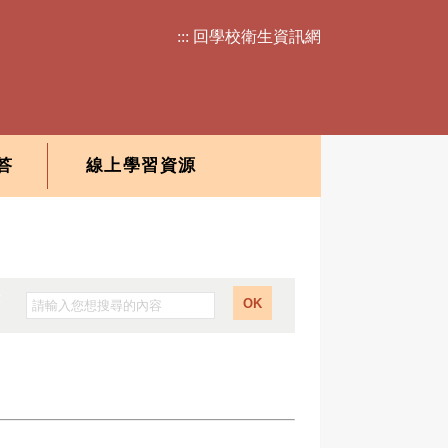
::: 回學校衛生資訊網
答
線上學習資源
:
OK