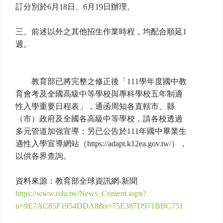
訂分別於6月18日、6月19日辦理。
三、前述以外之其他招生作業時程，均配合順延1
週。
教育部已將完整之修正後「111學年度國中教
育會考及全國高級中等學校與專科學校五年制適
性入學重要日程表」，通函周知各直轄市、縣
（市）政府及全國各高級中等學校，請各校透過
多元管道加強宣導；另已公告於111年國中畢業生
適性入學宣導網站（https://adapt.k12ea.gov.tw/），
以供各界查詢。
資料來源：教育部全球資訊網-新聞
https://www.edu.tw/News_Content.aspx?
n=9E7AC85F1954DDA8&s=75E387D971BBC751