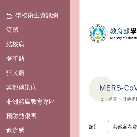
學校衛生資訊網
流感
結核病
登革熱
狂犬病
MERS-Co
其他傳染病
:::
首頁
其他學
非洲豬瘟教育專區
預防熱傷害
類別：
禽流感