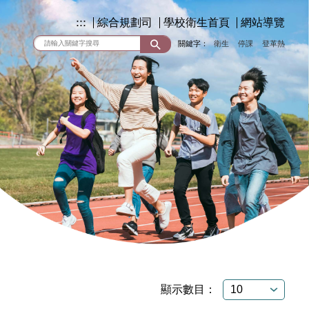
:::
綜合規劃司
學校衛生首頁
網站導覽
關鍵字：
衛生
停課
登革熱
顯示數目：