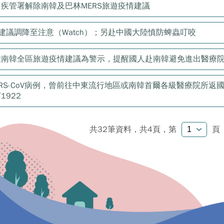
疾管署解除南韓及巴林MERS旅遊疫情建議
情建議調降至注意（Watch）；另赴中國大陸慎防蜱蟲叮咬
大南韓全區旅遊疫情建議為警示，提醒國人赴南韓避免進出醫療
ERS-CoV病例，曾前往中東流行地區或南韓首爾各級醫療院所返
922
共32筆資料，共4頁，
第
頁