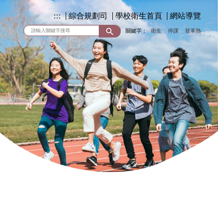
:::
綜合規劃司
學校衛生首頁
網站導覽
關鍵字：
衛生
停課
登革熱