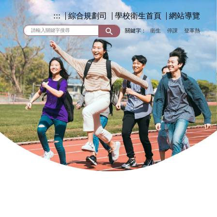
:::
綜合規劃司
學校衛生首頁
網站導覽
關鍵字：
衛生
停課
登革熱