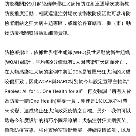
防疫機關於9月起陸續辦理狂犬病預防注射巡迴場次或衛教
防疫推廣活動，相關巡迴注射場次或衛教防疫活動可參考防
檢署網站之狂犬病主題專區，或逕洽各直轄市、縣（市）動
物防疫機關取得活動細節資訊。
防檢署指出，依據世界衛生組織(WHO)及世界動物衛生組織
(WOAH)統計，平均每9分鐘就有1人因感染狂犬病而死亡，
在人類感染狂犬病的案例中將近99%是被罹患狂犬病的犬貓
咬傷所致，因此WOAH與GARC特別於今年設定宣導主軸為”
Rabies: All for 1, One Health for all”，再次強調『所有人皆
為防疫一體(One Health)重要一員，即使是1位民眾亦可帶
來改變、達成終止狂犬病致死疫情之目標。另外，我們可以
透過今年度設計的精巧小圖示瞭解：犬貓注射狂犬病疫苗、
衛教防疫宣導、強化實驗室診斷量能、持續疫情監測，以及