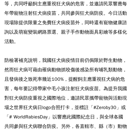
等，共同呼籲飼主應重視狂犬病的危害，並邀請民眾響應每
年帶寵物注射狂犬病疫苗，共同參與狂犬病防疫。今日活動
現場除提供限量之免費狂犬病疫苗外，同時還有寵物健康諮
詢以及萌寵變裝網路票選、親子手作動物面具彩繪等多樣化
活動。
防檢署補充說明，我國狂犬病疫情目前仍侷限於野生動物，
然而狂犬病可藉由罹病動物抓咬傷後感染所有哺乳類動物，
且發病後之致死率幾近100%，提醒飼主應重視狂犬病的危
害，每年要記得帶家中毛小孩注射狂犬病疫苗。為提升我國
對狂犬病防疫重視之國際地位，邀請民眾攜帶寵物與活動現
場之世界狂犬病日logo合照打卡，並標註「#Zeroby30」或
「# WorldRabiesDay」以響應此國際紀念日，與全球各國
共同參與狂犬病聯合防疫。另外，各直轄市、縣（市）動物