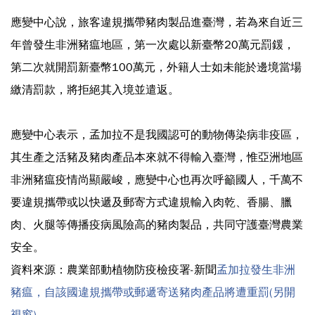
應變中心說，旅客違規攜帶豬肉製品進臺灣，若為來自近三
年曾發生非洲豬瘟地區，第一次處以新臺幣20萬元罰鍰，
第二次就開罰新臺幣100萬元，外籍人士如未能於邊境當場
繳清罰款，將拒絕其入境並遣返。
應變中心表示，孟加拉不是我國認可的動物傳染病非疫區，
其生產之活豬及豬肉產品本來就不得輸入臺灣，惟亞洲地區
非洲豬瘟疫情尚顯嚴峻，應變中心也再次呼籲國人，千萬不
要違規攜帶或以快遞及郵寄方式違規輸入肉乾、香腸、臘
肉、火腿等傳播疫病風險高的豬肉製品，共同守護臺灣農業
安全。
資料來源：農業部動植物防疫檢疫署-新聞
孟加拉發生非洲
豬瘟，自該國違規攜帶或郵遞寄送豬肉產品將遭重罰(另開
視窗)