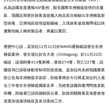
此為該國首度通報ASF案例，顯見國際非洲豬瘟疫情仍在蔓
延，我國近期更於旅客違規攜入肉品首次檢驗出非洲豬瘟新
型病毒，亞洲地區疫情益顯嚴峻，入境旅客違規攜帶或以快
遞郵包輸入豬肉製品者，將處以重罰。
應變中心說，孟加拉12月21日於WAHIS通報確認發生非洲
豬瘟案例，發生場位於吉大港（Chittagong）於11月22日
確診，該場飼養414隻家豬，發病274隻，死亡227隻，該
國當局已採取移動管制等防疫措施。孟加拉尚未經我國農業
部公告為非洲豬瘟非疫區，防檢署將於今日將孟加拉列入過
去三年發生非洲豬瘟國家名單，另經查該國與臺灣間無直航
班機，防檢署已請四個轄區分署、財政部關務署及海委會海
巡署加強邊境檢疫及各項查緝工作。