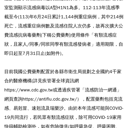
室監測顯示流感病毒以A型H1N1為多。112-113年流感季
截至今(113)年6月24日累計1,144例重症病例，其中214例
死亡，流感重症病例數及流感住院人次仍多，故再次擴大公
費流感抗病毒藥劑(下稱公費藥劑)使用條件「有類流感症
狀，且家人/同事/同班同學有類流感發病者」適用期限，自
即日起至7月31日止(如附件)。
目前我國公費藥劑配置於各縣市衛生局規劃之全國約4千家
合約醫療機構(詳見疾管署全球資訊網
https://www.cdc.gov.tw或透過疾管署「流感防治一網通」
網頁查詢https://antiflu.cdc.gov.tw/），配置藥劑包括克流
感、易剋冒、速剋流及瑞樂沙。由於本年流感可能與COVID-
19共同流行，若民眾有類流感症狀，除可用COVID-19家用
快篩輔助檢測外，如有危險徵兆(如呼吸急促、呼吸困難、