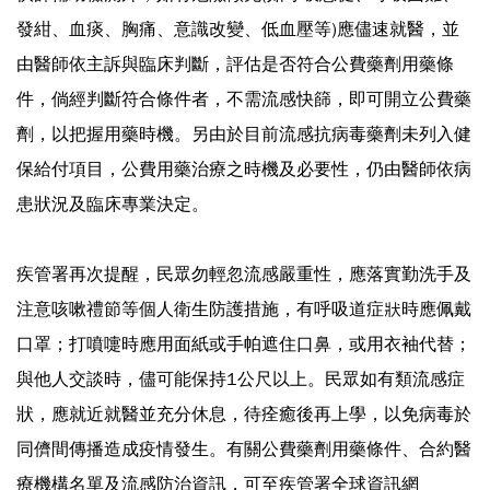
發紺、血痰、胸痛、意識改變、低血壓等)應儘速就醫，並
由醫師依主訴與臨床判斷，評估是否符合公費藥劑用藥條
件，倘經判斷符合條件者，不需流感快篩，即可開立公費藥
劑，以把握用藥時機。另由於目前流感抗病毒藥劑未列入健
保給付項目，公費用藥治療之時機及必要性，仍由醫師依病
患狀況及臨床專業決定。
疾管署再次提醒，民眾勿輕忽流感嚴重性，應落實勤洗手及
注意咳嗽禮節等個人衛生防護措施，有呼吸道症狀時應佩戴
口罩；打噴嚏時應用面紙或手帕遮住口鼻，或用衣袖代替；
與他人交談時，儘可能保持1公尺以上。民眾如有類流感症
狀，應就近就醫並充分休息，待痊癒後再上學，以免病毒於
同儕間傳播造成疫情發生。有關公費藥劑用藥條件、合約醫
療機構名單及流感防治資訊，可至疾管署全球資訊網