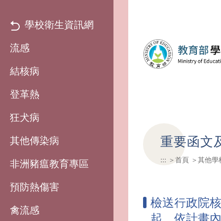
學校衛生資訊網
流感
結核病
登革熱
狂犬病
重要函文
其他傳染病
:::
首頁
其他學
非洲豬瘟教育專區
預防熱傷害
檢送行政院核
禽流感
起，依計畫