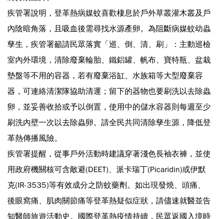
疾管署說明，登革熱病媒蚊喜歡棲息於戶外草叢灌木叢及戶
內陰暗角落，且吸血後需尋找水源產卵。為阻斷病媒蚊幼蟲
孳生，疾管署籲請民眾落實「巡、倒、清、刷」：主動巡檢
室內外環境，清除廢棄輪胎、鐵鋁罐、帆布、寶特瓶、盆栽
墊盤等不用的容器，若有廢棄浴缸、水族箱等大型廢棄容
器，可連絡清潔隊協助清運；留下的器物也要刷洗以去除蟲
卵，並妥善收拾或予以倒置，使用中的儲水容器則每週至少
刷洗內壁一次以去除蟲卵。請全民共同清除孳生源，降低登
革熱傳播風險。
疾管署提醒，從事戶外活動時建議穿著淺色長袖衣褲，並使
用政府機關核可含敵避(DEET)、派卡瑞丁(Picaridin)或伊默
克(IR-3535)等有效成分之防蚊藥劑。如出現發燒、頭痛、
後眼窩痛、肌肉關節痛等登革熱疑似症狀，請儘速就醫並告
知醫師旅遊活動史。國際登革熱疫情持續，民眾返國入境時