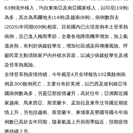
63例境外移入，均自東南亞及南亞國家移入，以印尼(19例)
為多，其次為馬爾地夫(14例)及越南(8例)，病例數與去
(2025)年同期(69例)相當。目前國內已出現首例本土登革熱
病例，且已進入梅雨季節，全臺各地降雨機率增加，加上氣
溫炎熱，有利於病媒蚊孳生，增加社區感染與傳播風險。呼
籲民眾主動清除家戶內外積水容器，以減少病媒蚊孳生及感
染登革熱風險。
全球登革熱疫情持續，今年截至4月全球報告102萬餘例病
例及300餘例死亡，主要分布於美洲，以巴西及玻利維亞等
國病例數為多，另蓋亞那疫情遽升，高於往年；亞洲鄰近國
家越南、馬來西亞、斯里蘭卡、孟加拉及東帝汶等國近期疫
情上升，另包括越南、斯里蘭卡、柬埔寨及寮國等國今年病
例數已高於去年同期，隨著氣溫上升與雨季臨近，預期疫情
將持續上升。