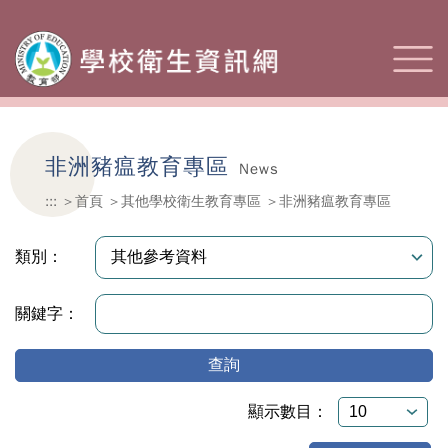
非洲豬瘟教育專區
News
:::
首頁
其他學校衛生教育專區
非洲豬瘟教育專區
類別：
關鍵字：
查詢
顯示數目：