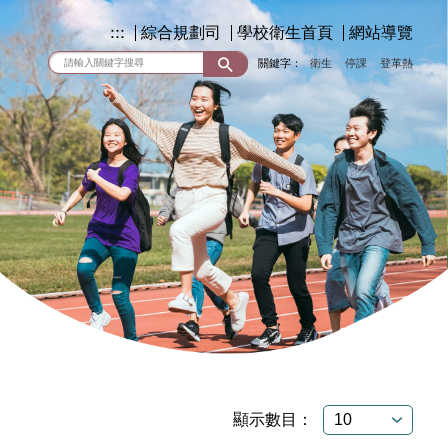
:::
綜合規劃司
學校衛生首頁
網站導覽
關鍵字：
衛生
停課
登革熱
顯示數目：