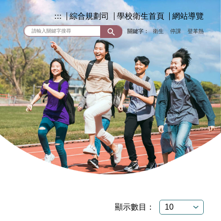
:::
綜合規劃司
學校衛生首頁
網站導覽
關鍵字：
衛生
停課
登革熱
顯示數目：