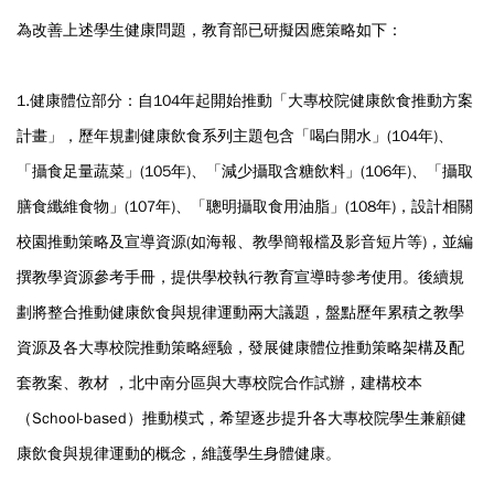
為改善上述學生健康問題，教育部已研擬因應策略如下：
1.健康體位部分：自104年起開始推動「大專校院健康飲食推動方案
計畫」，歷年規劃健康飲食系列主題包含「喝白開水」(104年)、
「攝食足量蔬菜」(105年)、「減少攝取含糖飲料」(106年)、「攝取
膳食纖維食物」(107年)、「聰明攝取食用油脂」(108年)，設計相關
校園推動策略及宣導資源(如海報、教學簡報檔及影音短片等)，並編
撰教學資源參考手冊，提供學校執行教育宣導時參考使用。後續規
劃將整合推動健康飲食與規律運動兩大議題，盤點歷年累積之教學
資源及各大專校院推動策略經驗，發展健康體位推動策略架構及配
套教案、教材 ，北中南分區與大專校院合作試辦，建構校本
（School-based）推動模式，希望逐步提升各大專校院學生兼顧健
康飲食與規律運動的概念，維護學生身體健康。