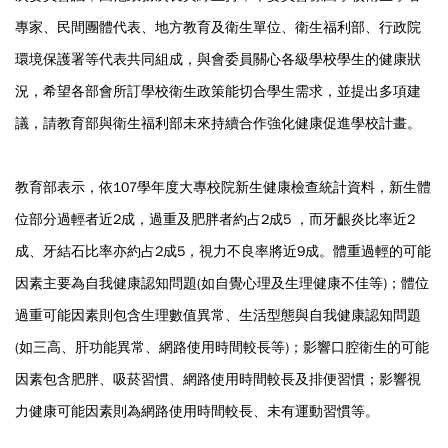
專家、民間團體代表、地方教育及衛生單位、衛生福利部、行政院
環境保護署等代表共同組成，與會委員關心各級學校學生的健康狀
況，希望各部會所訂學校衛生政策能切合學生需求，並提出多項建
議，請教育部與衛生福利部未來持續合作強化健康促進學校計畫。
教育部表示，依107學年度大專校院新生健康檢查統計資料，新生體
位部分過輕者近2成，過重及肥胖者約占2成5 ，而牙齦炎比率近2
成、牙結石比率亦約占2成5，視力不良率將近9成。體重過輕的可能
因素主要為自我健康認知問題(如自覺心理及生理健康不佳等)；體位
過重可能因素則包含生理數值異常、生活型態與自我健康認知問題
(如三高、肝功能異常、網路使用時間較長等)；影響口腔衛生的可能
因素包含肥胖、吸菸習慣、網路使用時間較長及排便習慣；影響視
力健康可能因素則為網路使用時間較長、未有運動習慣等。