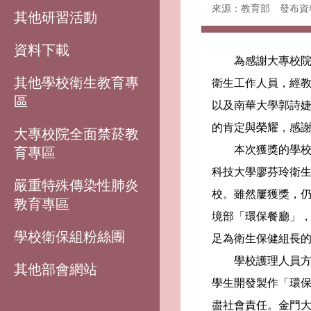
來源：教育部
發布資料
其他研習活動
資料下載
為感謝大專校院學
其他學校衛生教育專
衛生工作人員，經教
區
以及南華大學郭詩婕
的肯定與榮耀，感
大專校院全面禁菸教
本次獲獎的學校衛
育專區
科技大學廖芬玲衛生
嚴重特殊傳染性肺炎
校。雖然屢獲獎，仍
教育專區
境部「環保餐廳」
學校衛保組粉絲團
足為衛生保健組長
學校護理人員方面
其他部會網站
學生開發製作「環
盡社會責任。金門