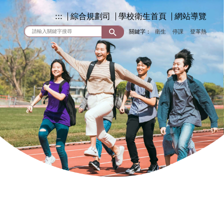
:::
綜合規劃司
學校衛生首頁
網站導覽
關鍵字：
衛生
停課
登革熱