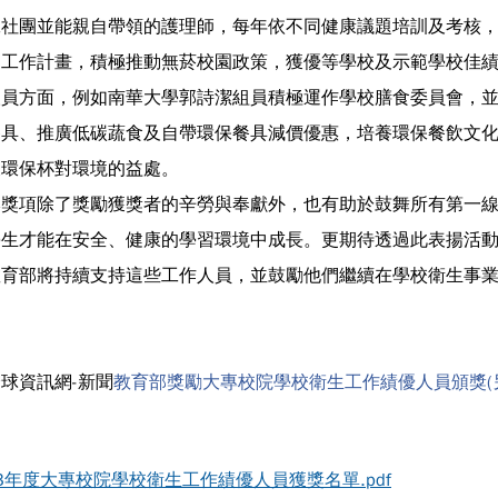
工社團並能親自帶領的護理師，每年依不同健康議題培訓及考核
制工作計畫，積極推動無菸校園政策，獲優等學校及示範學校佳
方面，例如南華大學郭詩潔組員積極運作學校膳食委員會，並
餐具、推廣低碳蔬食及自帶環保餐具減價優惠，培養環保餐飲文
及環保杯對環境的益處。
項除了獎勵獲獎者的辛勞與奉獻外，也有助於鼓舞所有第一線
學生才能在安全、健康的學習環境中成長。更期待透過此表揚活
教育部將持續支持這些工作人員，並鼓勵他們繼續在學校衛生事
球資訊網-新聞
教育部獎勵大專校院學校衛生工作績優人員頒獎(
3年度大專校院學校衛生工作績優人員獲獎名單.pdf