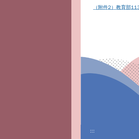
（附件2）教育部11
:::