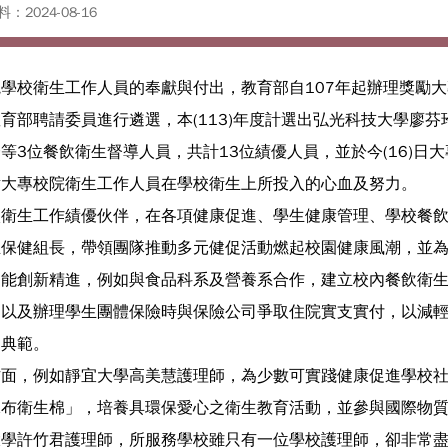
：2024-08-16
校衛生工作人員的奉獻與付出，教育部自107年起辦理獎勵大
育部聘請委員進行遴選，本(113)年度計選出弘光科技大學廖
等3位餐飲衛生督導人員，共計13位績優人員，並於今(16)
謝大專校院衛生工作人員在學校衛生上所投入的心血及努力。
生工作績優伙伴，在各項健康促進、學生健康管理、學校餐飲
保健組長，帶領團隊推動多元健促活動燃起校園健康風潮，並為
能創新精進，例如與食品科系及營養系合作，建立校內餐飲衛生
，以及辦理學生團體保險時與保險公司爭取住院實支實付，以減
的典範。
，例如靜宜大學高美慧護理師，為少數可實踐健康促進學校社
保布衛生棉」，培養具環保愛心之衛生教育活動，並參與國際物
大學許竹君護理師，所服務學校雖只有一位學校護理師，卻非常