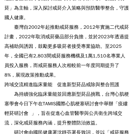
菸」為主軸，深入探討戒菸介入策略與預防醫學整合，守護
國人健康。
臺灣自2002年起推動戒菸服務，2012年實施二代戒菸
計畫，2022年取消戒菸藥品部分負擔，並於2023年透過提
高補助與誘因，鼓勵更多吸菸者接受專業協助。至2025
年，全國已有2,803間戒菸服務機構及1萬1,510名專業人
員投入服務，而戒菸服務人次相較前一年度同期提升了
8%，展現政策推動成果。
跨域交流精進臨床量能
促進新型菸品戒除與整合照護
為持續強化臨床量能並回應新型菸品挑戰，台灣心肌梗
塞學會今日下午在TAMIS國際心肌梗塞研討會中舉辦「疫縷
輕菸研討會 」，旨在促進心血管醫學與公共衛生跨域交
流，深化戒菸服務內涵，提升整體防治效益。
研討會由國民健康署沈靜芬署長致詞，並以「戒菸服務