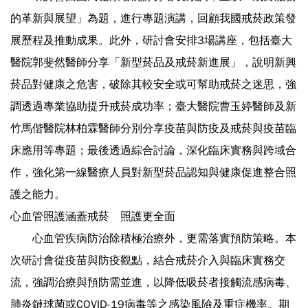
的革新與展望」為題，進行專題演講，回顧我國戒菸政策發
展歷程及推動成果。此外，研討會安排3場講座，包括臺大
醫院郭斐然醫師分享「新型菸品及戒菸新進展」，說明新興
菸品對健康之危害，破除其較安全或可幫助戒菸之迷思，強
調透過專業協助提升戒菸成功率；臺大醫院曹玉婷醫師及新
竹馬偕醫院林柏霖醫師分別分享疫苗與防疫及戒菸與疫苗臨
床應用等專題；最後透過綜合討論，深化臨床實務與跨域合
作，強化第一線醫療人員對新型菸品認知與健康促進整合照
護之能力。
心血管照護涵蓋戒菸
照護更全面
心血管疾病防治除積極治療外，更需落實預防策略。本
次研討會從疫苗與防疫觀點，結合戒菸介入與臨床實務交
流，強調治療與預防需並進，以降低吸菸者接觸流感病毒、
肺炎鏈球菌或COVID-19病毒等之感染風險及重症機率。期