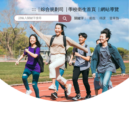
:::
綜合規劃司
學校衛生首頁
網站導覽
關鍵字：
衛生
停課
登革熱