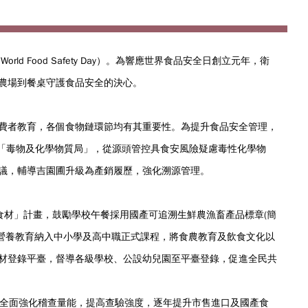
ld Food Safety Day）。為響應世界食品安全日創立元年，衛
農場到餐桌守護食品安全的決心。
費者教育，各個食物鏈環節均有其重要性。為提升食品安全管理，
立「毒物及化學物質局」，從源頭管控具食安風險疑慮毒性化學物
議，輔導吉園圃升級為產銷履歷，強化溯源管理。
食材」計畫，鼓勵學校午餐採用國產可追溯生鮮農漁畜產品標章(簡
及營養教育納入中小學及高中職正式課程，將食農教育及飲食文化以
材登錄平臺，督導各級學校、公設幼兒園至平臺登錄，促進全民共
並全面強化稽查量能，提高查驗強度，逐年提升市售進口及國產食