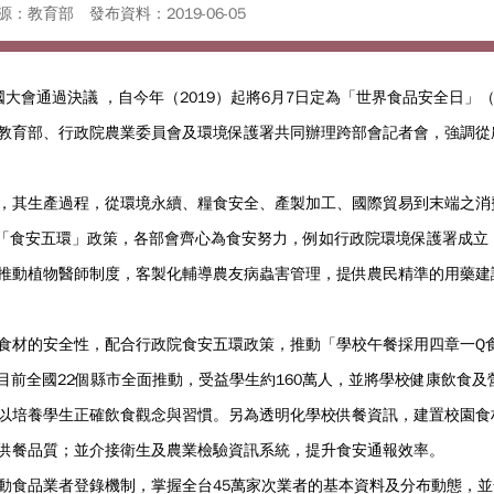
源：教育部
發布資料：2019-06-05
合國大會通過決議 ，自今年（2019）起將6月7日定為「世界食品安全日」（Wor
教育部、行政院農業委員會及環境保護署共同辦理跨部會記者會，強調從
，其生產過程，從環境永續、糧食安全、產製加工、國際貿易到末端之消
推動「食安五環」政策，各部會齊心為食安努力，例如行政院環境保護署成
推動植物醫師制度，客製化輔導農友病蟲害管理，提供農民精準的用藥建
食材的安全性，配合行政院食安五環政策，推動「學校午餐採用四章一Q
，目前全國22個縣市全面推動，受益學生約160萬人，並將學校健康飲食
以培養學生正確飲食觀念與習慣。另為透明化學校供餐資訊，建置校園食
供餐品質；並介接衛生及農業檢驗資訊系統，提升食安通報效率。
動食品業者登錄機制，掌握全台45萬家次業者的基本資料及分布動態，